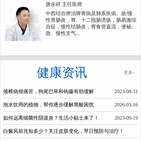
唐永祥
主任医师
中西结合辨治脾胃病及肺系疾病。急/慢
性胃肠炎，胃、十二指肠溃疡，肠易激综
合征，慢性结肠炎，胃食管返流，便秘;
急、慢性支气...
健康资讯
更多>
颈椎病很痛苦，狗尾巴草和钩藤有助缓解
2023-08-31
泡水饮用的植物，帮你逐步缓解胃酸困扰
2026-03-16
如何远离细菌性阴道炎？生活小贴士来了！
2023-09-19
白癜风前兆知多少？关注皮肤变化，早日预防与治疗！