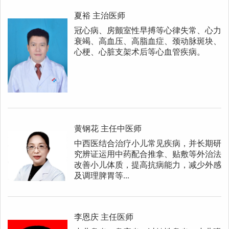
夏裕
主治医师
冠心病、房颤室性早搏等心律失常、心力
衰竭、高血压、高脂血症、颈动脉斑块、
心梗、心脏支架术后等心血管疾病。
黄钢花
主任中医师
中西医结合治疗小儿常见疾病，并长期研
究辨证运用中药配合推拿、贴敷等外治法
改善小儿体质，提高抗病能力，减少外感
及调理脾胃等...
李恩庆
主任医师