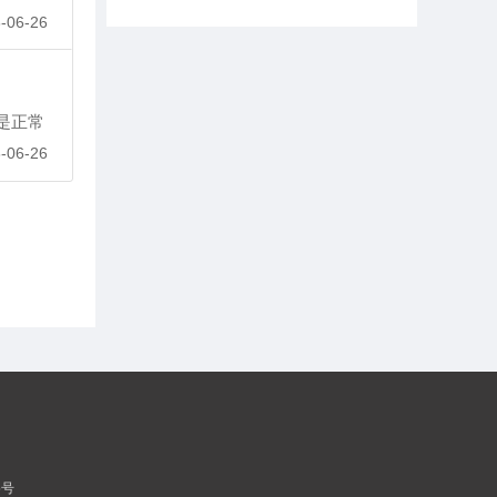
胃炎,特别是萎缩性胃炎伴
-06-26
肠化生，不典型增生，反
肖会泉
主任中医师
流性食管炎，消化性溃
疡，肠易激综合征，消化
擅长：慢性乙肝，肝硬
道出血，以及胆囊炎，胰
化，肝癌及脂肪肝，药物
是正常
腺炎，肝炎、脂肪肝、肝
性肝炎，急慢性胃肠炎的
硬化的中西医诊治。
中药、中西医结合治疗。
-06-26
殷新
副主任医师
擅长：善于中西医结合治
疗各种皮肤病，尤其湿
疹、荨麻疹、神经性皮
炎、带状疱疹、癣、痤
李盛青
主任医师
疮、瘙痒症、银屑病、红
斑狼疮的中医诊治，亦擅
擅长：治疗反流性食管
长激光去除色素痣、疣、
炎，非萎缩性胃炎，萎缩
脂溢性角化病（老人斑）
性胃炎慢性糜烂性胃炎，
等美容疾患。对各种性病
浅表性胃炎，胃及十二指
范琳燕
主任医师
如梅毒、淋病、生殖器疱
肠溃疡，便秘等肠胃方面
疹、支原体、衣原体、念
的问题。
擅长：运用综合手段和生
珠菌感染等的诊治有一定
活方式干预对病前状态人
的造诣。
群、体质偏颇人群和慢病
人群进行健康管理，对人
5号