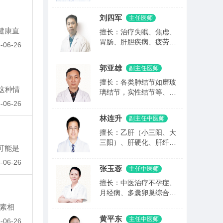
体肥大、便秘、过敏性鼻
炎，调理过敏体质等儿科
刘四军
主任医师
疾病。
健康直
擅长：治疗失眠、焦虑、
胃肠、肝胆疾病、疲劳综
-06-26
合征等内科杂症以及头
晕、头痛、腰腿痛等老年
郭亚雄
副主任医师
病。
擅长：各类肺结节如磨玻
这种情
璃结节，实性结节等、
咳、肺癌等肺部疾病的中
-06-26
医药治疗以及微创手术治
林连升
副主任中医师
疗。
擅长：乙肝（小三阳、大
三阳）、肝硬化、肝纤维
可能是
化、脂肪肝、肝癌、肝腹
-06-26
水、肝胆结石、自免肝、
张玉蓉
主任中医师
丙肝、失眠等疾病。
擅长：中医治疗不孕症、
月经病、多囊卵巢综合
征、子宫内膜异位症、子
素相
宫内膜息肉、盆腔炎、子
黄平东
主任中医师
-06-26
宫肌瘤、输卵管炎引起的