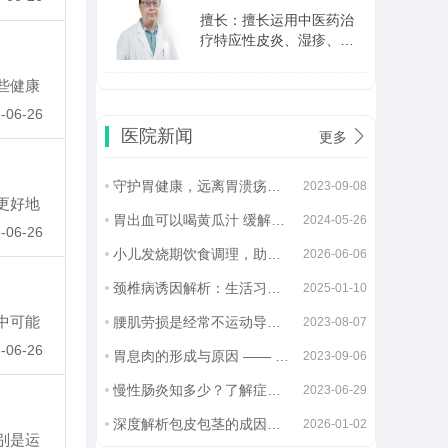
不孕等妇科杂症。
擅长：擅长运用中医药治
疗特应性皮炎、湿疹、失
眠、焦虑、抑郁、中风、
高血压、高血脂、冠心病
些健康
苏慧
主任医师
等常见疾病及疑难杂症。
-06-26
擅长：在治疗眩晕，头
医院新闻
更多
痛，胸闷、气喘、心悸、
失眠、高血压病，高脂血
症，心肌病、心力衰竭、
守护胃健康，远离胃溃疡！预防方法大介绍
2023-09-08
吴庆光
教授
心律失常等疾病方面有深
更好地
胃出血可以喝黄瓜汁 缓解症状的中医智慧
入研究。
2024-05-26
擅长：失眠、焦虑症、抑
-06-26
郁症、胃肠功能紊乱、更
小儿发烧期饮食调理，助力身体恢复的关键
2026-06-06
年期综合症。
颈椎病诱因解析：生活习惯与职业因素的影响
2025-01-10
袁立霞
主任医师
中可能
腰肌劳损是经常不运动导致吗
擅长：治疗反流性食管
2023-08-07
炎，慢性糜烂性胃炎，萎
-06-26
胃息肉的形成与原因 —— 探寻中医解析消化系统隐患
2023-09-06
缩性胃炎，胃及十二指肠
溃疡病等脾胃消化方面的
慢性肠炎知多少？了解症状防患于未然！
2023-06-29
戈焰
主任中医师
问题。
擅长：主攻胃、肠、肝
深度解析包皮包茎的成因及治疗方法
2026-01-02
别是运
病。擅长治疗慢性难治性