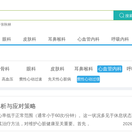
搜
张秋林
眼科
皮肤科
耳鼻喉科
心血管内科
呼吸内科
骨科
眼科
皮肤科
耳鼻喉科
心血管内科
呼
高血压
窦性心动过速
先天性心脏病
窦性心动过缓
解析与应对策略
率低于正常范围（通常小于60次/分钟）。这一状况多见于休息状
其治疗方法，对维护心脏健康至关重要。首先，
2026