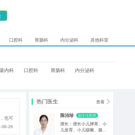
索
口腔科
胃肠科
内分泌科
其他科室
吸内科
口腔科
胃肠科
内分泌科
热门医生
查看
陈治珍
副主任医师
态，也可
擅长：擅长小儿脾胃、小
-06-26
儿发育、小儿咳嗽、腺样