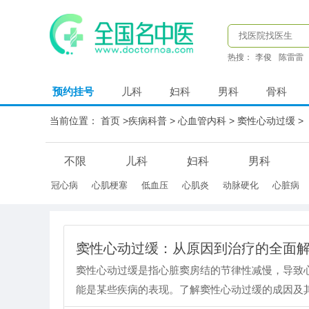
热搜：
李俊
陈雷雷
预约挂号
儿科
妇科
男科
骨科
当前位置：
首页
>
疾病科普
>
心血管内科
>
窦性心动过缓
>
不限
儿科
妇科
男科
冠心病
心肌梗塞
低血压
心肌炎
动脉硬化
心脏病
窦性心动过缓：从原因到治疗的全面
窦性心动过缓是指心脏窦房结的节律性减慢，导致心
能是某些疾病的表现。了解窦性心动过缓的成因及