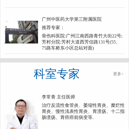
广州中医药大学第三附属医院
推荐专家：
骨伤科医院:广州江南西路青竹大街22号;
芳村分院:芳村大道西芳信路131号(55、
75路车桥东小区总站对面)
科室专家
更多>
李常青
主任医师
治疗反流性食管炎、萎缩性胃炎、糜烂性
胃炎、慢性浅表性胃炎、胃溃疡、十二指
肠溃疡、胃癌癌前病变等.